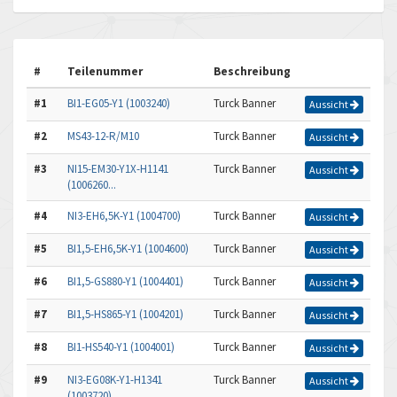
#
Teilenummer
Beschreibung
#1
BI1-EG05-Y1 (1003240)
Turck Banner
Aussicht
#2
MS43-12-R/M10
Turck Banner
Aussicht
#3
NI15-EM30-Y1X-H1141
Turck Banner
Aussicht
(1006260...
#4
NI3-EH6,5K-Y1 (1004700)
Turck Banner
Aussicht
#5
BI1,5-EH6,5K-Y1 (1004600)
Turck Banner
Aussicht
#6
BI1,5-GS880-Y1 (1004401)
Turck Banner
Aussicht
#7
BI1,5-HS865-Y1 (1004201)
Turck Banner
Aussicht
#8
BI1-HS540-Y1 (1004001)
Turck Banner
Aussicht
#9
NI3-EG08K-Y1-H1341
Turck Banner
Aussicht
(1003720)