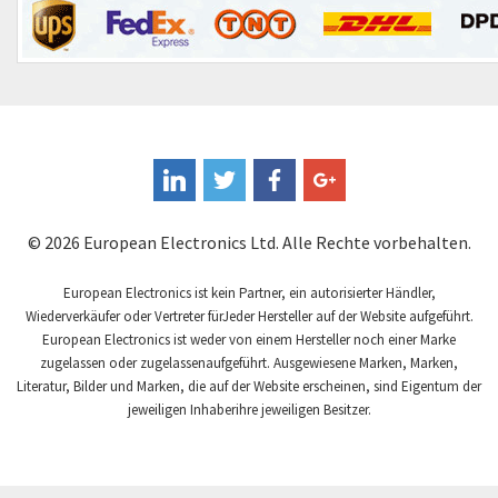
Euchner
3,954
Eura Drives
3,372
Eurofyre
4,507
Eurotherm
4,530
FLIR
3,053
Fandis
4,878
© 2026 European Electronics Ltd. Alle Rechte vorbehalten.
Fanuc
3,660
Fema Electrónica
European Electronics ist kein Partner, ein autorisierter Händler,
3,699
Wiederverkäufer oder Vertreter fürJeder Hersteller auf der Website aufgeführt.
Festo
4,964
European Electronics ist weder von einem Hersteller noch einer Marke
zugelassen oder zugelassenaufgeführt. Ausgewiesene Marken, Marken,
Finder
3,114
Literatur, Bilder und Marken, die auf der Website erscheinen, sind Eigentum der
Fisher Governor
jeweiligen Inhaberihre jeweiligen Besitzer.
3,815
Flender
3,545
Fluke
4,540