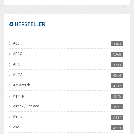
HERSTELLER
ABB
3,160
AECO
3,806
APC
3,740
AUMA
4,854
Advantech
4,538
Aignep
3,076
Airpax / Sensata
3,927
Airtac
3,147
Ako
4,319