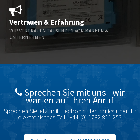
3,909
Bosch Rexroth
3,500
Vertrauen & Erfahrung
Bottero
3,133
WIR VERTRAUEN TAUSENDEN VON MARKEN &
Brady
4,403
UNTERNEHMEN
British Encoder
4,333
Burkert
4,169
Bussmann
4,973
Carlo Gavazzi
4,311
Celduc
3,393
Sprechen Sie mit uns - wir
warten auf Ihren Anruf
Chloride
3,120
Cincinnati Milacron
4,639
Sprechen Sie jetzt mit Electronic Electronics über Ihr
elektronisches Teil - +44 (0) 1782 821 253
Cognex
3,855
Contrinex
4,825