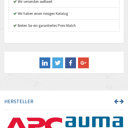
Wir versenden weltweit
Autonics
4,470
Wir haben einen riesigen Katalog
Aventics
4,838
B&R
Bieten Sie ein garantiertes Preis-Match
3,282
Baco
3,021
Baldor
4,021
Balluff
4,435
Banner
3,187
Barber Colman
3,683
Barksdale
3,350
Bartec
3,372
HERSTELLER
Bauer Gear Motor
4,383
Baumer
3,890
Baumuller
3,200