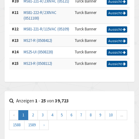
#20
MS81-221-R/230VAC (05121)
Turck Banner
Aussicht
#21
MS81-222-R/230VAC
Turck Banner
Aussicht
(0511100)
#22
MS81-221-R/115VAC (05109)
Turck Banner
Aussicht
#23
MS27-R (0508412)
Turck Banner
Aussicht
#24
MS25-UI (0508220)
Turck Banner
Aussicht
#25
MS23-R (0508112)
Turck Banner
Aussicht
Anzeigen
1
-
25
von
39,723
‹
1
2
3
4
5
6
7
8
9
10
...
1588
1589
›