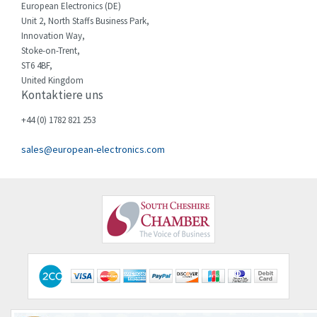
European Electronics (DE)
Ebm-Papst
4,638
Unit 2, North Staffs Business Park,
Elau - Schneider
3,987
Innovation Way,
Stoke-on-Trent,
Elco
4,730
ST6 4BF,
United Kingdom
Electromen
3,974
Kontaktiere uns
Elfin
3,406
+44 (0) 1782 821 253
Eliwell
3,614
sales@european-electronics.com
Elkay
3,956
Elko
4,564
Emerson
4,596
Emotron
4,794
Endress + Hauser
3,134
Enerpac
3,809
Entrelec
3,037