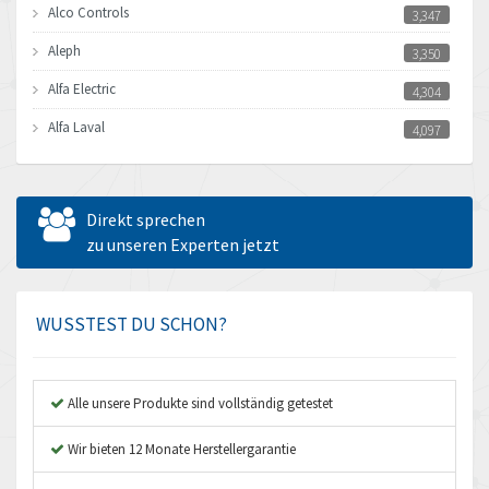
Alco Controls
3,347
Aleph
3,350
Alfa Electric
4,304
Alfa Laval
4,097
Allen Bradley
4,834
Allen West
4,935
Direkt sprechen
Amperite
zu unseren Experten jetzt
3,750
Amphenol
4,533
Amplicon Liveline
4,156
WUSSTEST DU SCHON?
Anybus
3,150
Apex Dynamics
4,530
Alle unsere Produkte sind vollständig getestet
Asco Numatics
4,026
Wir bieten 12 Monate Herstellergarantie
Atos
4,650