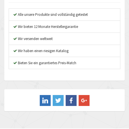
Anybus
4,262
Apex Dynamics
4,996
Alle unsere Produkte sind vollständig getestet
Asco Numatics
4,181
Wir bieten 12 Monate Herstellergarantie
Atos
3,985
Wir versenden weltweit
Autonics
4,145
Wir haben einen riesigen Katalog
Aventics
3,269
B&R
Bieten Sie ein garantiertes Preis-Match
3,904
Baco
4,867
Baldor
4,753
Balluff
3,225
Banner
4,806
Barber Colman
3,874
Barksdale
3,126