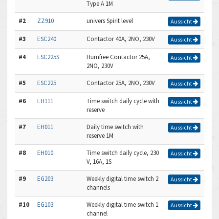
Type A 1M
#2
ZZ910
univers Spirit level
Aussicht
#3
ESC240
Contactor 40A, 2NO, 230V
Aussicht
#4
ESC225S
Humfree Contactor 25A,
Aussicht
2NO, 230V
#5
ESC225
Contactor 25A, 2NO, 230V
Aussicht
#6
EH111
Time switch daily cycle with
Aussicht
reserve
#7
EH011
Daily time switch with
Aussicht
reserve 1M
#8
EH010
Time switch daily cycle, 230
Aussicht
V, 16A, 1S
#9
EG203
Weekly digital time switch 2
Aussicht
channels
#10
EG103
Weekly digital time switch 1
Aussicht
channel