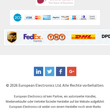
Emotron
3,223
Endress + Hauser
4,059
Enerpac
4,365
Entrelec
4,751
Euchner
4,271
Eura Drives
4,242
Eurofyre
4,419
Eurotherm
4,712
FLIR
3,867
Fandis
3,227
© 2026 European Electronics Ltd. Alle Rechte vorbehalten.
Fanuc
3,602
Fema Electrónica
European Electronics ist kein Partner, ein autorisierter Händler,
4,242
Wiederverkäufer oder Vertreter fürJeder Hersteller auf der Website aufgeführt.
Festo
3,097
European Electronics ist weder von einem Hersteller noch einer Marke