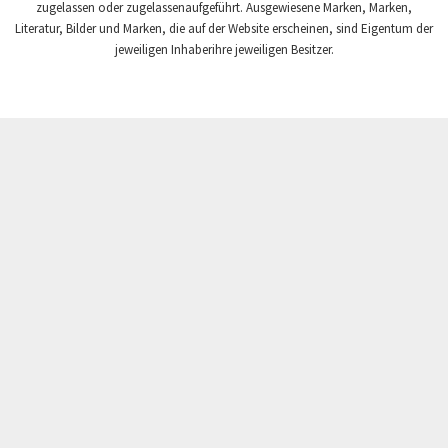
zugelassen oder zugelassenaufgeführt. Ausgewiesene Marken, Marken,
Finder
4,829
Literatur, Bilder und Marken, die auf der Website erscheinen, sind Eigentum der
Fisher Governor
jeweiligen Inhaberihre jeweiligen Besitzer.
4,616
Flender
3,576
Fluke
3,046
Fuji Electric
3,056
GSR
3,354
Gefran
3,582
General Electric
4,517
Gildemeister
3,237
Grundfos
4,838
Guardmaster
4,743
HKS
4,451
Hager
3,308