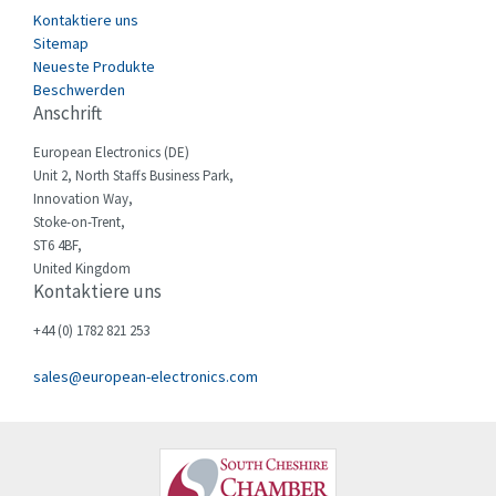
Di-soric
4,636
Kontaktiere uns
E.MC
4,832
Sitemap
Neueste Produkte
Eaton
4,419
Beschwerden
Anschrift
Eberle
3,090
European Electronics (DE)
Ebm-Papst
3,008
Unit 2, North Staffs Business Park,
Elau - Schneider
3,899
Innovation Way,
Stoke-on-Trent,
Elco
3,920
ST6 4BF,
United Kingdom
Electromen
3,801
Kontaktiere uns
Elfin
4,302
+44 (0) 1782 821 253
Eliwell
4,357
sales@european-electronics.com
Elkay
3,147
Elko
3,853
Emerson
4,540