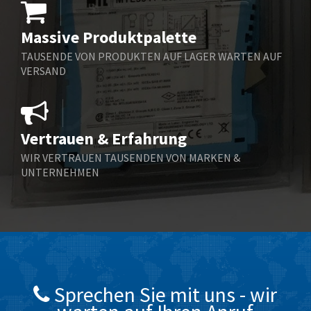
Bernstein
3,378
Massive Produktpalette
Bihl+Wiedemann
4,707
TAUSENDE VON PRODUKTEN AUF LAGER WARTEN AUF
Boneham & Turner
3,304
VERSAND
Bonfiglioli
3,100
Bosch Rexroth
4,558
Vertrauen & Erfahrung
Bottero
3,968
WIR VERTRAUEN TAUSENDEN VON MARKEN &
Brady
4,023
UNTERNEHMEN
British Encoder
4,059
Burkert
3,543
Bussmann
4,666
Carlo Gavazzi
3,497
Celduc
3,015
Sprechen Sie mit uns - wir
Chloride
4,556