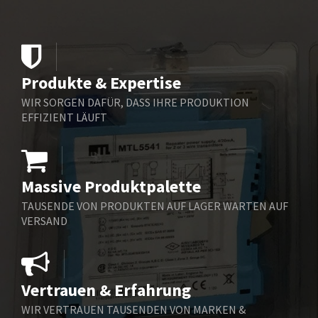
Beijer Electronics
4,777
Belimo
4,722
Belling Lee
3,169
Produkte & Expertise
Bently Nevada
4,600
WIR SORGEN DAFÜR, DASS IHRE PRODUKTION
Benzlers
4,857
EFFIZIENT LÄUFT
Berger Lahr
3,344
Bernstein
3,378
Massive Produktpalette
Bihl+Wiedemann
4,707
TAUSENDE VON PRODUKTEN AUF LAGER WARTEN AUF
Boneham & Turner
3,304
VERSAND
Bonfiglioli
3,100
Bosch Rexroth
4,558
Vertrauen & Erfahrung
Bottero
3,968
WIR VERTRAUEN TAUSENDEN VON MARKEN &
Brady
4,023