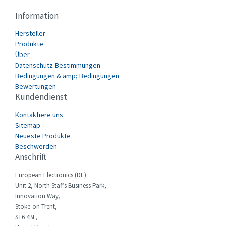
4,841
Information
Danfoss
3,798
Hersteller
Datasensing
3,619
Produkte
Delta
3,713
Über
Datenschutz-Bestimmungen
Denison
4,538
Bedingungen & amp; Bedingungen
Bewertungen
Destaco
4,788
Kundendienst
Di-soric
4,636
Kontaktiere uns
E.MC
4,832
Sitemap
Neueste Produkte
Eaton
4,419
Beschwerden
Anschrift
Eberle
3,090
European Electronics (DE)
Ebm-Papst
3,008
Unit 2, North Staffs Business Park,
Elau - Schneider
3,899
Innovation Way,
Stoke-on-Trent,
Elco
3,920
ST6 4BF,