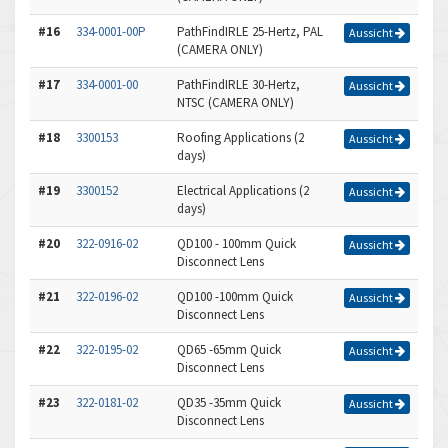
#16
334-0001-00P
PathFindIRLE 25-Hertz, PAL
Aussicht
(CAMERA ONLY)
#17
334-0001-00
PathFindIRLE 30-Hertz,
Aussicht
NTSC (CAMERA ONLY)
#18
3300153
Roofing Applications (2
Aussicht
days)
#19
3300152
Electrical Applications (2
Aussicht
days)
#20
322-0916-02
QD100 - 100mm Quick
Aussicht
Disconnect Lens
#21
322-0196-02
QD100 -100mm Quick
Aussicht
Disconnect Lens
#22
322-0195-02
QD65 -65mm Quick
Aussicht
Disconnect Lens
#23
322-0181-02
QD35 -35mm Quick
Aussicht
Disconnect Lens