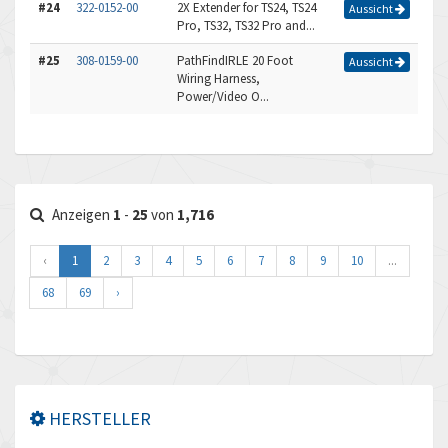
#24
322-0152-00
2X Extender for TS24, TS24
Aussicht
Pro, TS32, TS32 Pro and...
#25
308-0159-00
PathFindIRLE 20 Foot
Aussicht
Wiring Harness,
Power/Video O...
Anzeigen
1
-
25
von
1,716
‹
1
2
3
4
5
6
7
8
9
10
...
68
69
›
HERSTELLER