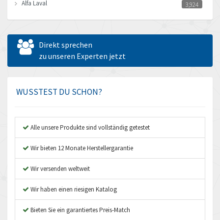
Alfa Laval
3,924
Allen Bradley
4,385
Allen West
4,944
Direkt sprechen
Amperite
zu unseren Experten jetzt
4,009
Amphenol
4,175
Amplicon Liveline
3,454
WUSSTEST DU SCHON?
Anybus
4,262
Apex Dynamics
4,996
Alle unsere Produkte sind vollständig getestet
Asco Numatics
4,181
Wir bieten 12 Monate Herstellergarantie
Atos
3,985
Wir versenden weltweit
Autonics
4,145
Wir haben einen riesigen Katalog
Aventics
3,269
B&R
Bieten Sie ein garantiertes Preis-Match
3,904