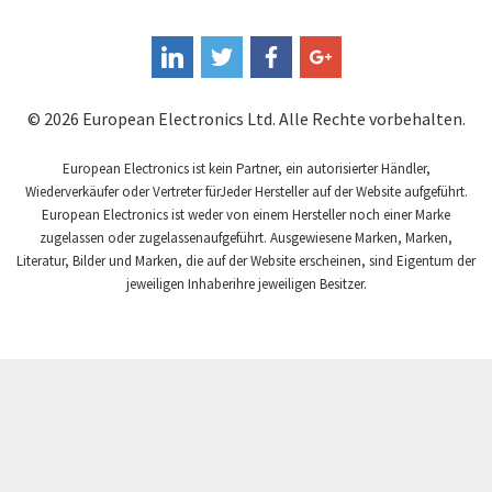
Eurotherm
4,712
FLIR
3,867
Fandis
3,227
© 2026 European Electronics Ltd. Alle Rechte vorbehalten.
Fanuc
3,602
Fema Electrónica
European Electronics ist kein Partner, ein autorisierter Händler,
4,242
Wiederverkäufer oder Vertreter fürJeder Hersteller auf der Website aufgeführt.
Festo
3,097
European Electronics ist weder von einem Hersteller noch einer Marke
zugelassen oder zugelassenaufgeführt. Ausgewiesene Marken, Marken,
Finder
4,829
Literatur, Bilder und Marken, die auf der Website erscheinen, sind Eigentum der
Fisher Governor
jeweiligen Inhaberihre jeweiligen Besitzer.
4,616
Flender
3,576
Fluke
3,046
Fuji Electric
3,056
GSR
3,354
Gefran
3,582