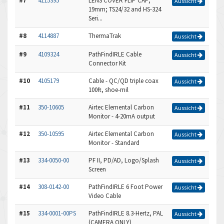
#7
4115395
LENS COVER FLIP CAP,
Aussicht
19mm; TS24/32 and HS-324
Seri...
#8
4114887
ThermaTrak
Aussicht
#9
4109324
PathFindIRLE Cable
Aussicht
Connector Kit
#10
4105179
Cable - QC/QD triple coax
Aussicht
100ft, shoe-mil
#11
350-10605
Airtec Elemental Carbon
Aussicht
Monitor - 4-20mA output
#12
350-10595
Airtec Elemental Carbon
Aussicht
Monitor - Standard
#13
334-0050-00
PF II, PD/AD, Logo/Splash
Aussicht
Screen
#14
308-0142-00
PathFindIRLE 6 Foot Power
Aussicht
Video Cable
#15
334-0001-00PS
PathFindIRLE 8.3-Hertz, PAL
Aussicht
(CAMERA ONLY)