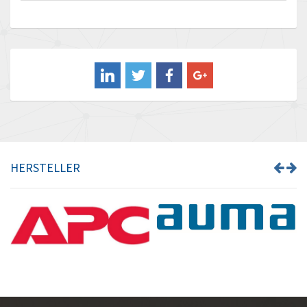
Baco
4,867
Baldor
4,753
Balluff
3,225
Banner
4,806
Barber Colman
3,874
Barksdale
3,126
Bartec
4,995
HERSTELLER
Bauer Gear Motor
4,919
Baumer
4,538
Baumuller
4,044
Bbc
3,092
Bd Sensors
3,246
Beckhoff
4,434