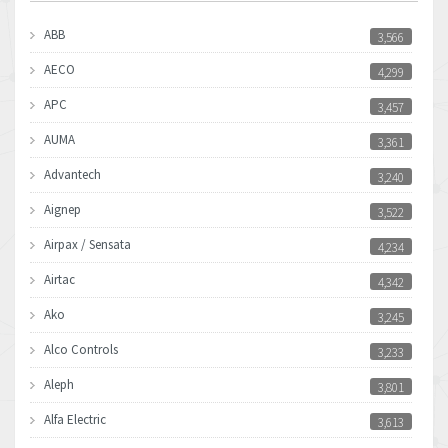
ABB
3,566
AECO
4,299
APC
3,457
AUMA
3,361
Advantech
3,240
Aignep
3,522
Airpax / Sensata
4,234
Airtac
4,342
Ako
3,245
Alco Controls
3,233
Aleph
3,801
Alfa Electric
3,613