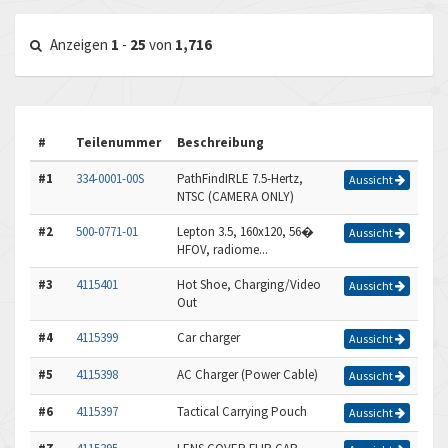
Anzeigen
1
-
25
von
1,716
#
Teilenummer
Beschreibung
#1
334-0001-00S
PathFindIRLE 7.5-Hertz,
Aussicht
NTSC (CAMERA ONLY)
#2
500-0771-01
Lepton 3.5, 160x120, 56�
Aussicht
HFOV, radiome...
#3
4115401
Hot Shoe, Charging/Video
Aussicht
Out
#4
4115399
Car charger
Aussicht
#5
4115398
AC Charger (Power Cable)
Aussicht
#6
4115397
Tactical Carrying Pouch
Aussicht