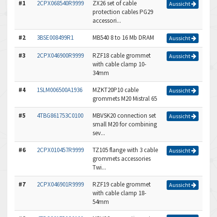
#1
2CPX068540R9999
ZX26 set of cable
Aussicht
protection cables PG29
accessori...
#2
3BSE008499R1
MB540 8 to 16 Mb DRAM
Aussicht
#3
2CPX046900R9999
RZF18 cable grommet
Aussicht
with cable clamp 10-
34mm
#4
1SLM006500A1936
MZKT20P10 cable
Aussicht
grommets M20 Mistral 65
#5
4TBG861753C0100
MBVSK20 connection set
Aussicht
small M20 for combining
sev...
#6
2CPX010457R9999
TZ105 flange with 3 cable
Aussicht
grommets accessories
Twi...
#7
2CPX046901R9999
RZF19 cable grommet
Aussicht
with cable clamp 18-
54mm