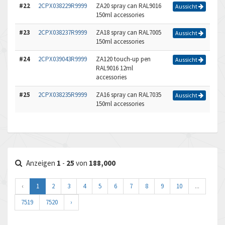
#22
2CPX038229R9999
ZA20 spray can RAL9016
Aussicht
150ml accessories
#23
2CPX038237R9999
ZA18 spray can RAL7005
Aussicht
150ml accessories
#24
2CPX039043R9999
ZA120 touch-up pen
Aussicht
RAL9016 12ml
accessories
#25
2CPX038235R9999
ZA16 spray can RAL7035
Aussicht
150ml accessories
Anzeigen
1
-
25
von
188,000
‹
1
2
3
4
5
6
7
8
9
10
...
7519
7520
›