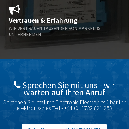
3,745
Bosch Rexroth
3,146
Vertrauen & Erfahrung
Bottero
4,615
WIR VERTRAUEN TAUSENDEN VON MARKEN &
Brady
3,253
UNTERNEHMEN
British Encoder
3,010
Burkert
3,320
Bussmann
4,406
Carlo Gavazzi
4,842
Celduc
3,520
Sprechen Sie mit uns - wir
warten auf Ihren Anruf
Chloride
4,459
Cincinnati Milacron
3,477
Sprechen Sie jetzt mit Electronic Electronics über Ihr
elektronisches Teil - +44 (0) 1782 821 253
Cognex
3,430
Contrinex
4,392