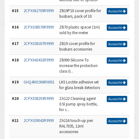
#15
2CPX062709R9999
ZB19P10 cover profile for
Aussicht
busbars, pack of 10
#16
2CPX038570R9999
ZB70 plastic spacer (1m)
Aussicht
sold by the meter
#17
2CPX038187R9999
ZB19 cover profile for
Aussicht
busbars accessories
#18
2CPX042432R9999
ZB900 Silicone To
Aussicht
increase the protection
class (I...
#19
GHQ4001906R0001
LKS Loctite adhesive set
Aussicht
for glass break detectors
#20
2CPX038293R9999
ZA122 Cleaning agent
Aussicht
0.5l pump spray bottle,
for c...
#21
2CPX039042R9999
ZA116 touch-up pen
Aussicht
RAL7035, 12ml
accessories