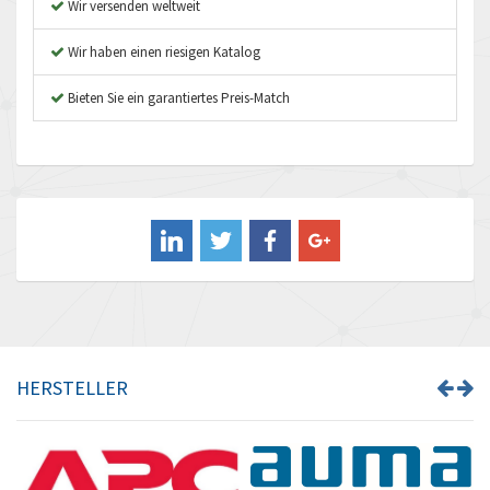
Wir versenden weltweit
Autonics
4,675
Wir haben einen riesigen Katalog
Aventics
4,391
B&R
Bieten Sie ein garantiertes Preis-Match
3,831
Baco
4,415
Baldor
3,705
Balluff
4,612
Banner
4,644
Barber Colman
4,850
Barksdale
4,805
Bartec
4,615
HERSTELLER
Bauer Gear Motor
4,299
Baumer
3,038
Baumuller
4,102