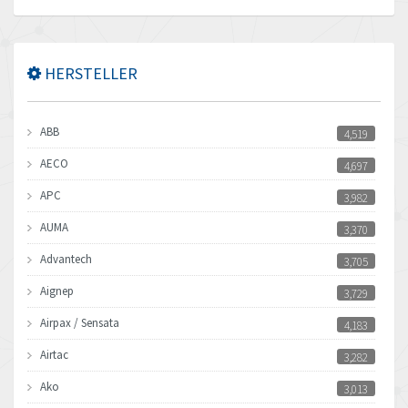
HERSTELLER
ABB
4,519
AECO
4,697
APC
3,982
AUMA
3,370
Advantech
3,705
Aignep
3,729
Airpax / Sensata
4,183
Airtac
3,282
Ako
3,013