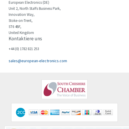
European Electronics (DE)
Ebm-Papst
4,354
Unit 2, North Staffs Business Park,
Elau - Schneider
3,081
Innovation Way,
Stoke-on-Trent,
Elco
3,190
ST6 4BF,
United Kingdom
Electromen
4,114
Kontaktiere uns
Elfin
3,233
+44 (0) 1782 821 253
Eliwell
3,238
sales@european-electronics.com
Elkay
4,256
Elko
4,548
Emerson
3,628
Emotron
3,308
Endress + Hauser
4,227
Enerpac
4,347
Entrelec
4,793