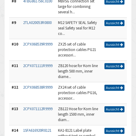
#8
4TBG861756C0100
MBVSG connection set
Aussicht
large for combining
several h...
#9
2TLA020053R0800
M12 SAFETY SEAL Safety
Aussicht
seal Safety seal for M12
co...
#10
2CPX068539R9999
ZX25 set of cable
Aussicht
protection cables PG21
accessori...
#11
2CPX071111R9999
ZB120 hose for Kom line
Aussicht
length 500 mm, inner
diame...
#12
2CPX068538R9999
ZX24 set of cable
Aussicht
protection cables PG16,
accessor...
#13
2CPX071112R9999
ZB122 Hose for Kom line
Aussicht
length 1500 mm, inner
diam...
#14
1SFA616920R8121
KA1-8121 Label plate
Aussicht
without text or symbol