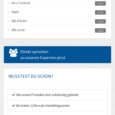
Alco Controls
3,973
Aleph
3,570
Alfa Electric
4,505
Alfa Laval
3,480
Allen Bradley
4,904
Allen West
4,075
Direkt sprechen
Amperite
zu unseren Experten jetzt
4,423
Amphenol
4,090
Amplicon Liveline
3,993
WUSSTEST DU SCHON?
Anybus
4,963
Apex Dynamics
3,884
Alle unsere Produkte sind vollständig getestet
Asco Numatics
4,678
Wir bieten 12 Monate Herstellergarantie
Atos
3,829