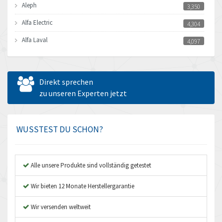
Aleph
3,350
Alfa Electric
4,304
Alfa Laval
4,097
Allen Bradley
4,834
Allen West
4,935
Direkt sprechen
Amperite
zu unseren Experten jetzt
3,750
Amphenol
4,533
Amplicon Liveline
4,156
WUSSTEST DU SCHON?
Anybus
3,150
Apex Dynamics
4,530
Alle unsere Produkte sind vollständig getestet
Asco Numatics
4,026
Wir bieten 12 Monate Herstellergarantie
Atos
4,650
Wir versenden weltweit
Autonics
4,470