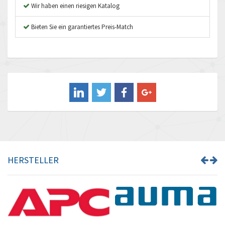
Wir haben einen riesigen Katalog
Aventics
4,838
B&R
Bieten Sie ein garantiertes Preis-Match
3,282
Baco
3,021
Baldor
4,021
Balluff
4,435
Banner
3,187
Barber Colman
3,683
Barksdale
3,350
Bartec
3,372
HERSTELLER
Bauer Gear Motor
4,383
Baumer
3,890
Baumuller
3,200
Bbc
3,871