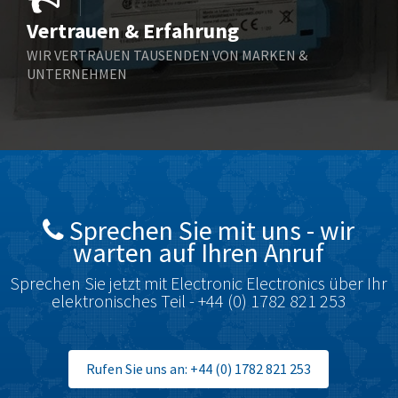
Vertrauen & Erfahrung
Bottero
3,133
WIR VERTRAUEN TAUSENDEN VON MARKEN &
Brady
4,403
UNTERNEHMEN
British Encoder
4,333
Burkert
4,169
Bussmann
4,973
Carlo Gavazzi
4,311
Celduc
3,393
Sprechen Sie mit uns - wir
warten auf Ihren Anruf
Chloride
3,120
Cincinnati Milacron
4,639
Sprechen Sie jetzt mit Electronic Electronics über Ihr
elektronisches Teil - +44 (0) 1782 821 253
Cognex
3,855
Contrinex
4,825
Rufen Sie uns an: +44 (0) 1782 821 253
Control Techniques
3,277