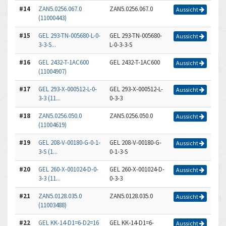
#14
ZAN5.0256.067.0
ZAN5.0256.067.0
Aussicht
(11000443)
#15
GEL 293-TN-005680-L-0-
GEL 293-TN-005680-
Aussicht
3-3-S...
L-0-3-3-S
#16
GEL 2432-T-1AC600
GEL 2432-T-1AC600
Aussicht
(11004907)
#17
GEL 293-X-000512-L-0-
GEL 293-X-000512-L-
Aussicht
3-3 (11...
0-3-3
#18
ZAN5.0256.050.0
ZAN5.0256.050.0
Aussicht
(11004619)
#19
GEL 208-V-00180-G-0-1-
GEL 208-V-00180-G-
Aussicht
3-S (1...
0-1-3-S
#20
GEL 260-X-001024-D-0-
GEL 260-X-001024-D-
Aussicht
3-3 (11...
0-3-3
#21
ZAN5.0128.035.0
ZAN5.0128.035.0
Aussicht
(11003488)
#22
GEL KK-14-D1=6-D2=16
GEL KK-14-D1=6-
Aussicht