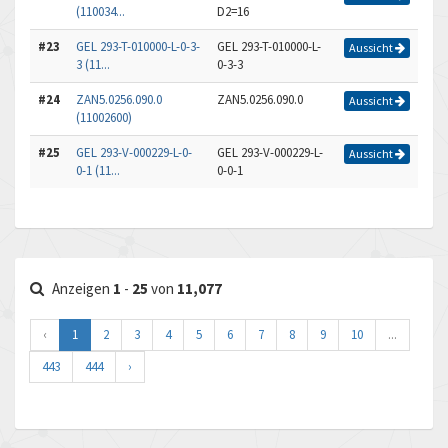
(110034...
D2=16
#23
GEL 293-T-010000-L-0-3-
GEL 293-T-010000-L-
Aussicht
3 (11...
0-3-3
#24
ZAN5.0256.090.0
ZAN5.0256.090.0
Aussicht
(11002600)
#25
GEL 293-V-000229-L-0-
GEL 293-V-000229-L-
Aussicht
0-1 (11...
0-0-1
Anzeigen
1
-
25
von
11,077
‹
1
2
3
4
5
6
7
8
9
10
...
443
444
›