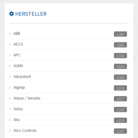
HERSTELLER
ABB
3,160
AECO
3,806
APC
3,740
AUMA
4,854
Advantech
4,538
Aignep
3,076
Airpax / Sensata
3,927
Airtac
3,147
Ako
4,319
Alco Controls
3,347