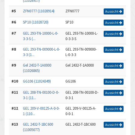
(11028917)
#5
ZFN0777 (11028914)
ZFN0777
Aussicht
#6
SP10 (11028720)
SP10
Aussicht
#7
GEL 293-TN-10000-L-0-
GEL 293-TN-10000-L-
Aussicht
3-3-S (...
0-3-3-S
#8
GEL 293-TN-009000-L-0-
GEL 293-TN-009000-
Aussicht
3-3 (1...
L-0-3-3
#9
Gel 2432-T-1A0000
Gel 2432-T-1A0000
Aussicht
(11026865)
#10
GG106 (11024349)
GG106
Aussicht
#11
GEL 208-TN-00100-D-0-
GEL 208-TN-00100-D-
Aussicht
3-1 (11...
0-3-1
#12
GEL 209-V-00125-A-0-0-
GEL 209-V-00125-A-
Aussicht
1 (110...
0-0-1
#13
GEL 2432-T-1BC600
GEL 2432-T-1BC600
Aussicht
(11005077)