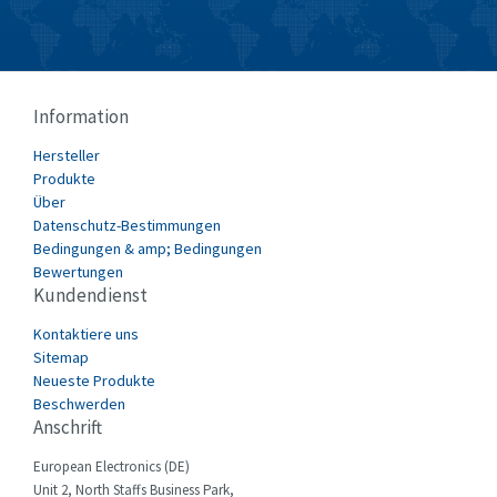
Coperion K-Tron
4,744
Cutler Hammer
3,524
Danaher Controls
4,896
Information
Danfoss
3,082
Hersteller
Datasensing
3,812
Produkte
Delta
3,372
Über
Datenschutz-Bestimmungen
Denison
4,905
Bedingungen & amp; Bedingungen
Bewertungen
Destaco
3,766
Kundendienst
Di-soric
3,305
Kontaktiere uns
E.MC
3,450
Sitemap
Neueste Produkte
Eaton
4,162
Beschwerden
Anschrift
Eberle
4,411
European Electronics (DE)
Ebm-Papst
4,638
Unit 2, North Staffs Business Park,