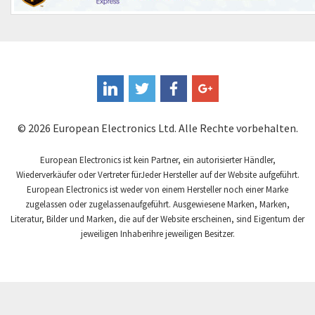
Eura Drives
3,372
Eurofyre
4,507
Eurotherm
4,530
FLIR
3,053
Fandis
4,878
© 2026 European Electronics Ltd. Alle Rechte vorbehalten.
Fanuc
3,660
Fema Electrónica
European Electronics ist kein Partner, ein autorisierter Händler,
3,699
Wiederverkäufer oder Vertreter fürJeder Hersteller auf der Website aufgeführt.
Festo
4,964
European Electronics ist weder von einem Hersteller noch einer Marke
zugelassen oder zugelassenaufgeführt. Ausgewiesene Marken, Marken,
Finder
3,114
Literatur, Bilder und Marken, die auf der Website erscheinen, sind Eigentum der
Fisher Governor
jeweiligen Inhaberihre jeweiligen Besitzer.
3,815
Flender
3,545
Fluke
4,540
Fuji Electric
4,399