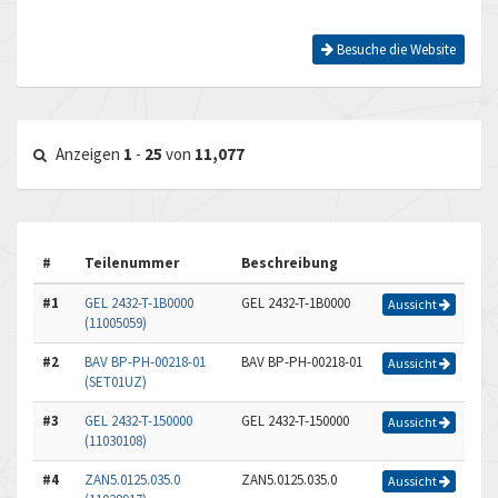
Besuche die Website
Anzeigen
1
-
25
von
11,077
#
Teilenummer
Beschreibung
#1
GEL 2432-T-1B0000
GEL 2432-T-1B0000
Aussicht
(11005059)
#2
BAV BP-PH-00218-01
BAV BP-PH-00218-01
Aussicht
(SET01UZ)
#3
GEL 2432-T-150000
GEL 2432-T-150000
Aussicht
(11030108)
#4
ZAN5.0125.035.0
ZAN5.0125.035.0
Aussicht