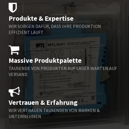
Belimo
4,288
Belling Lee
4,965
Produkte & Expertise
Bently Nevada
4,706
WIR SORGEN DAFÜR, DASS IHRE PRODUKTION
Benzlers
4,772
EFFIZIENT LÄUFT
Berger Lahr
3,022
Bernstein
3,776
Massive Produktpalette
Bihl+Wiedemann
4,848
TAUSENDE VON PRODUKTEN AUF LAGER WARTEN AUF
Boneham & Turner
3,623
VERSAND
Bonfiglioli
3,745
Bosch Rexroth
3,146
Vertrauen & Erfahrung
Bottero
4,615
WIR VERTRAUEN TAUSENDEN VON MARKEN &
Brady
3,253
UNTERNEHMEN
British Encoder
3,010