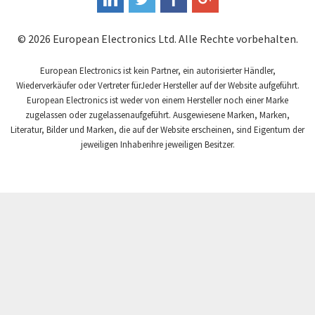
Fandis
4,491
© 2026 European Electronics Ltd. Alle Rechte vorbehalten.
Fanuc
4,571
Fema Electrónica
European Electronics ist kein Partner, ein autorisierter Händler,
4,642
Wiederverkäufer oder Vertreter fürJeder Hersteller auf der Website aufgeführt.
Festo
4,728
European Electronics ist weder von einem Hersteller noch einer Marke
zugelassen oder zugelassenaufgeführt. Ausgewiesene Marken, Marken,
Finder
3,075
Literatur, Bilder und Marken, die auf der Website erscheinen, sind Eigentum der
Fisher Governor
jeweiligen Inhaberihre jeweiligen Besitzer.
3,448
Flender
4,356
Fluke
3,073
Fuji Electric
4,885
GSR
4,025
Gefran
3,428
General Electric
3,724