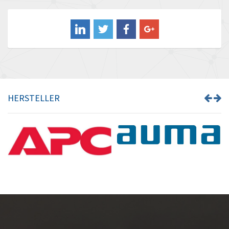
Balluff
4,612
Banner
4,644
Barber Colman
4,850
Barksdale
4,805
Bartec
4,615
HERSTELLER
Bauer Gear Motor
4,299
Baumer
3,038
Baumuller
4,102
Bbc
4,030
Bd Sensors
3,817
Beckhoff
3,703
Beijer Electronics
4,293