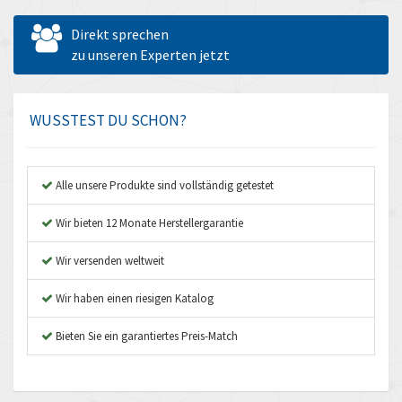
Allen West
4,075
Direkt sprechen
Amperite
zu unseren Experten jetzt
4,423
Amphenol
4,090
Amplicon Liveline
3,993
WUSSTEST DU SCHON?
Anybus
4,963
Apex Dynamics
3,884
Alle unsere Produkte sind vollständig getestet
Asco Numatics
4,678
Wir bieten 12 Monate Herstellergarantie
Atos
3,829
Wir versenden weltweit
Autonics
4,675
Wir haben einen riesigen Katalog
Aventics
4,391
B&R
Bieten Sie ein garantiertes Preis-Match
3,831
Baco
4,415
Baldor
3,705