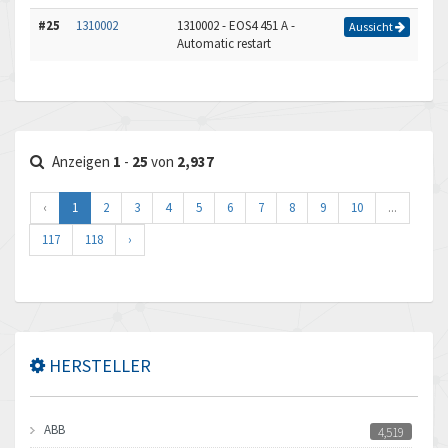
#25
1310002
1310002 - EOS4 451 A -
Aussicht
Automatic restart
Anzeigen
1
-
25
von
2,937
‹
1
2
3
4
5
6
7
8
9
10
...
117
118
›
HERSTELLER
ABB
4,519