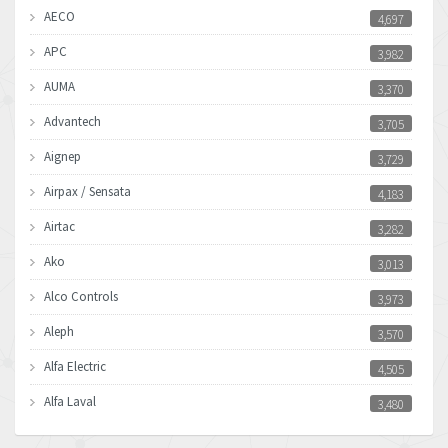
AECO
4,697
APC
3,982
AUMA
3,370
Advantech
3,705
Aignep
3,729
Airpax / Sensata
4,183
Airtac
3,282
Ako
3,013
Alco Controls
3,973
Aleph
3,570
Alfa Electric
4,505
Alfa Laval
3,480
Allen Bradley
4,904