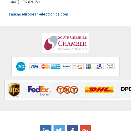
+44 (0) 1782 821 253
Eliwell
3,238
sales@european-electronics.com
Elkay
4,256
Elko
4,548
Emerson
3,628
Emotron
3,308
Endress + Hauser
4,227
Enerpac
4,347
Entrelec
4,793
Euchner
4,683
Eura Drives
3,743
Eurofyre
3,459
Eurotherm
3,222
FLIR
3,687