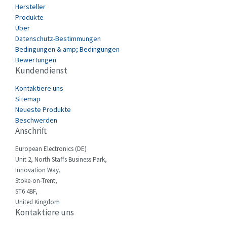
Hersteller
Datasensing
4,220
Produkte
Delta
3,562
Über
Datenschutz-Bestimmungen
Denison
4,341
Bedingungen & amp; Bedingungen
Bewertungen
Destaco
4,566
Kundendienst
Di-soric
3,361
Kontaktiere uns
E.MC
4,693
Sitemap
Neueste Produkte
Eaton
3,805
Beschwerden
Anschrift
Eberle
3,965
European Electronics (DE)
Ebm-Papst
4,354
Unit 2, North Staffs Business Park,
Elau - Schneider
3,081
Innovation Way,
Stoke-on-Trent,
Elco
3,190
ST6 4BF,
United Kingdom
Electromen
4,114
Kontaktiere uns
Elfin
3,233