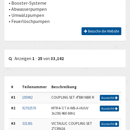
• Booster-Systeme
• Abwasserpumpen
• Umwälzpumpen
• Feuerlöschpumpen
Besuche die Website
Anzeigen
1
-
25
von
33,142
#
Teilenummer
Beschreibung
#1
105982
COUPLING SET 4"BM NBR R
Aussicht
#2
92702570
MTR4-7/7 A-WB-A-HUUV
Aussicht
3x230/460 60Hz
#3
331301
VICTAULIC COUPLING SET
Aussicht
2"CRN16