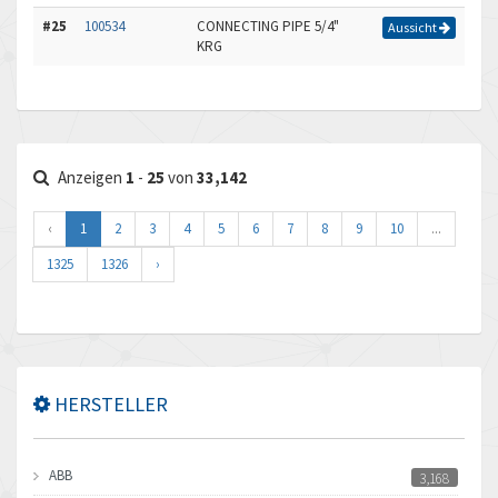
#25
100534
CONNECTING PIPE 5/4"
Aussicht
KRG
Anzeigen
1
-
25
von
33,142
‹
1
2
3
4
5
6
7
8
9
10
...
1325
1326
›
HERSTELLER
ABB
3,168