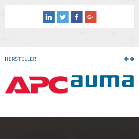
Balluff
4,747
Banner
4,515
Barber Colman
3,590
Barksdale
4,129
Bartec
3,599
HERSTELLER
Bauer Gear Motor
3,473
Baumer
3,933
Baumuller
4,952
Bbc
3,214
Bd Sensors
4,393
Beckhoff
4,969
Beijer Electronics
3,682