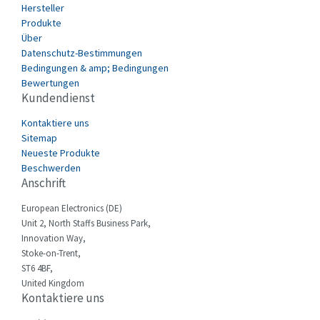
Hersteller
Datasensing
4,234
Produkte
Delta
3,593
Über
Datenschutz-Bestimmungen
Denison
3,000
Bedingungen & amp; Bedingungen
Bewertungen
Destaco
4,044
Kundendienst
Di-soric
4,748
Kontaktiere uns
E.MC
4,298
Sitemap
Neueste Produkte
Eaton
3,452
Beschwerden
Anschrift
Eberle
3,895
European Electronics (DE)
Ebm-Papst
4,991
Unit 2, North Staffs Business Park,
Elau - Schneider
3,919
Innovation Way,
Stoke-on-Trent,
Elco
3,895
ST6 4BF,
United Kingdom
Electromen
4,295
Kontaktiere uns
Elfin
4,114