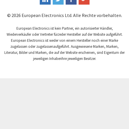
Fandis
4,076
© 2026 European Electronics Ltd. Alle Rechte vorbehalten.
Fanuc
3,255
Fema Electrónica
European Electronics ist kein Partner, ein autorisierter Händler,
4,249
Wiederverkäufer oder Vertreter fürJeder Hersteller auf der Website aufgeführt.
Festo
4,730
European Electronics ist weder von einem Hersteller noch einer Marke
zugelassen oder zugelassenaufgeführt. Ausgewiesene Marken, Marken,
Finder
3,768
Literatur, Bilder und Marken, die auf der Website erscheinen, sind Eigentum der
Fisher Governor
jeweiligen Inhaberihre jeweiligen Besitzer.
4,243
Flender
4,276
Fluke
3,316
Fuji Electric
4,579
GSR
3,395
Gefran
4,228
General Electric
4,791