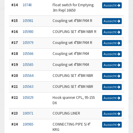
#14
10748
Float switch for Emptying.
Aussicht
3m Repl 16650
#15
105981
Coupling set 4"BM FKM R
Aussicht
#16
105980
COUPLING SET 4"BM NBR R
Aussicht
#17
105979
Coupling set 4"BM FKM R
Aussicht
#18
105566
Coupling set 4"BM FKM
Aussicht
#19
105565
Coupling set 4"BM FKM
Aussicht
#20
105564
COUPLING SET 4"BM NBR
Aussicht
#21
105563
COUPLING SET 4"BM NBR
Aussicht
#22
105029
Hook spanner CPL, 95-155
Aussicht
D6
#23
100971
COUPLING LINER
Aussicht
#24
100965
CONNECTING PIPE 5/4"
Aussicht
KRG