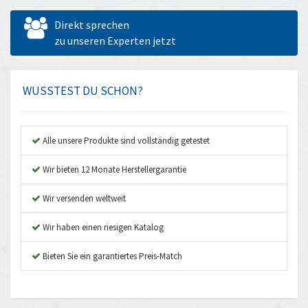
Allen West
3,363
Direkt sprechen
Amperite
zu unseren Experten jetzt
3,365
Amphenol
3,705
Amplicon Liveline
3,574
WUSSTEST DU SCHON?
Anybus
3,946
Apex Dynamics
4,029
Alle unsere Produkte sind vollständig getestet
Asco Numatics
3,081
Wir bieten 12 Monate Herstellergarantie
Atos
4,203
Wir versenden weltweit
Autonics
4,494
Wir haben einen riesigen Katalog
Aventics
3,234
B&R
Bieten Sie ein garantiertes Preis-Match
4,134
Baco
4,287
Baldor
4,363