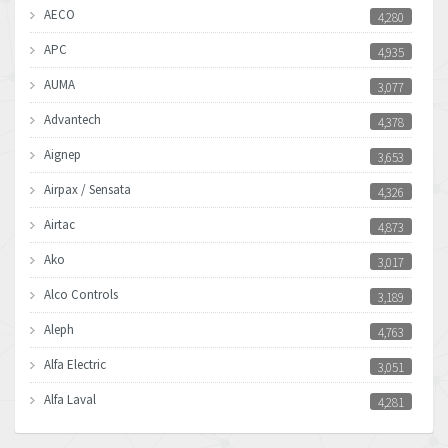
AECO
4,280
APC
4,935
AUMA
3,077
Advantech
4,378
Aignep
3,653
Airpax / Sensata
4,326
Airtac
4,873
Ako
3,017
Alco Controls
3,189
Aleph
4,763
Alfa Electric
3,051
Alfa Laval
4,281
Allen Bradley
3,309