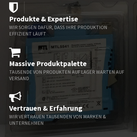
Belimo
4,341
Belling Lee
3,992
Produkte & Expertise
Bently Nevada
4,344
WIR SORGEN DAFÜR, DASS IHRE PRODUKTION
Benzlers
3,559
EFFIZIENT LÄUFT
Berger Lahr
3,816
Bernstein
4,200
Massive Produktpalette
Bihl+Wiedemann
3,058
TAUSENDE VON PRODUKTEN AUF LAGER WARTEN AUF
Boneham & Turner
3,010
VERSAND
Bonfiglioli
4,766
Bosch Rexroth
4,562
Vertrauen & Erfahrung
Bottero
4,529
WIR VERTRAUEN TAUSENDEN VON MARKEN &
Brady
3,931
UNTERNEHMEN
British Encoder
4,738