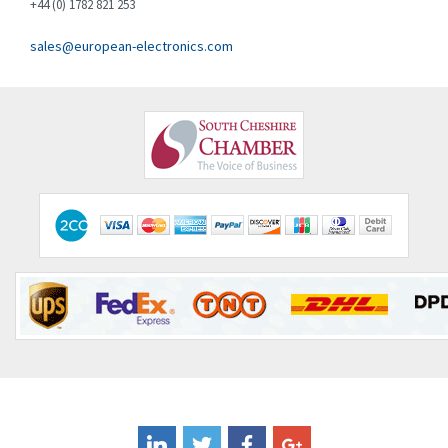
+44 (0) 1782 821 253
Eliwell
4,649
sales@european-electronics.com
Elkay
3,062
Elko
4,273
Emerson
3,008
Emotron
3,868
Endress + Hauser
3,934
Enerpac
4,679
Entrelec
4,570
Euchner
4,735
Eura Drives
4,884
Eurofyre
3,471
Eurotherm
4,159
FLIR
3,920