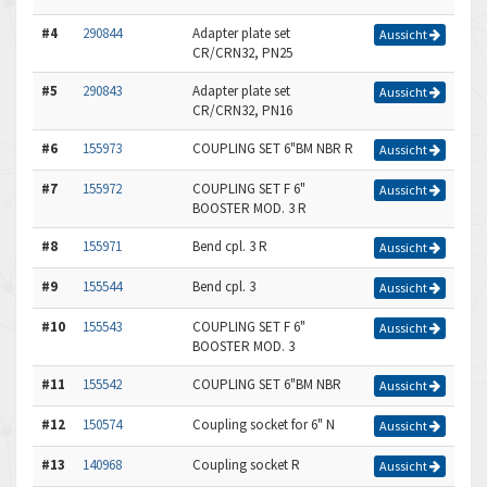
#4
290844
Adapter plate set
Aussicht
CR/CRN32, PN25
#5
290843
Adapter plate set
Aussicht
CR/CRN32, PN16
#6
155973
COUPLING SET 6"BM NBR R
Aussicht
#7
155972
COUPLING SET F 6"
Aussicht
BOOSTER MOD. 3 R
#8
155971
Bend cpl. 3 R
Aussicht
#9
155544
Bend cpl. 3
Aussicht
#10
155543
COUPLING SET F 6"
Aussicht
BOOSTER MOD. 3
#11
155542
COUPLING SET 6"BM NBR
Aussicht
#12
150574
Coupling socket for 6" N
Aussicht
#13
140968
Coupling socket R
Aussicht