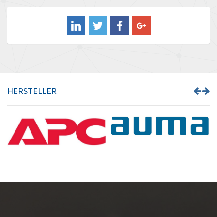
Balluff
3,225
Banner
4,806
Barber Colman
3,874
Barksdale
3,126
Bartec
4,995
HERSTELLER
Bauer Gear Motor
4,919
Baumer
4,538
Baumuller
4,044
Bbc
3,092
Bd Sensors
3,246
Beckhoff
4,434
Beijer Electronics
4,777
Belimo