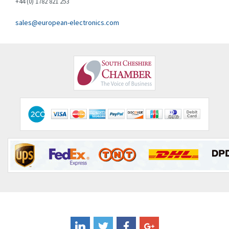
+44 (0) 1782 821 253
Eliwell
4,357
sales@european-electronics.com
Elkay
3,147
Elko
3,853
Emerson
4,540
Emotron
3,223
Endress + Hauser
4,059
Enerpac
4,365
Entrelec
4,751
Euchner
4,271
Eura Drives
4,242
Eurofyre
4,419
Eurotherm
4,712
FLIR
3,867