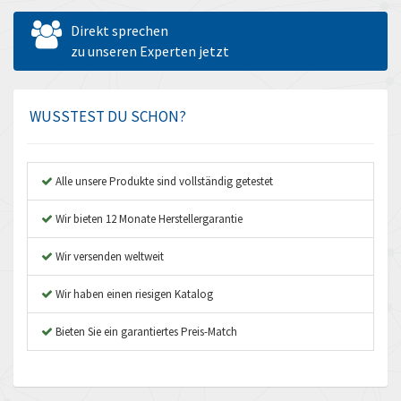
Allen West
4,944
Direkt sprechen
Amperite
zu unseren Experten jetzt
4,009
Amphenol
4,175
Amplicon Liveline
3,454
WUSSTEST DU SCHON?
Anybus
4,262
Apex Dynamics
4,996
Alle unsere Produkte sind vollständig getestet
Asco Numatics
4,181
Wir bieten 12 Monate Herstellergarantie
Atos
3,985
Wir versenden weltweit
Autonics
4,145
Wir haben einen riesigen Katalog
Aventics
3,269
B&R
Bieten Sie ein garantiertes Preis-Match
3,904
Baco
4,867
Baldor
4,753