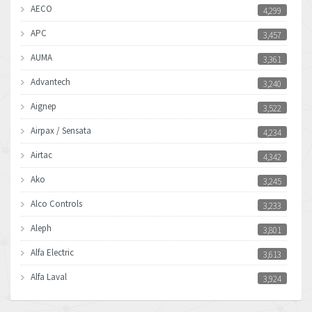
AECO
4,299
APC
3,457
AUMA
3,361
Advantech
3,240
Aignep
3,522
Airpax / Sensata
4,234
Airtac
4,342
Ako
3,245
Alco Controls
3,233
Aleph
3,801
Alfa Electric
3,613
Alfa Laval
3,924
Allen Bradley
4,385