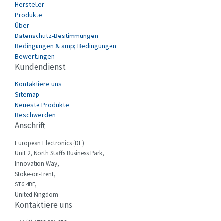
Hersteller
Datasensing
3,619
Produkte
Delta
3,713
Über
Datenschutz-Bestimmungen
Denison
4,538
Bedingungen & amp; Bedingungen
Bewertungen
Destaco
4,788
Kundendienst
Di-soric
4,636
Kontaktiere uns
E.MC
4,832
Sitemap
Neueste Produkte
Eaton
4,419
Beschwerden
Anschrift
Eberle
3,090
European Electronics (DE)
Ebm-Papst
3,008
Unit 2, North Staffs Business Park,
Elau - Schneider
3,899
Innovation Way,
Stoke-on-Trent,
Elco
3,920
ST6 4BF,
United Kingdom
Electromen
3,801
Kontaktiere uns
Elfin
4,302