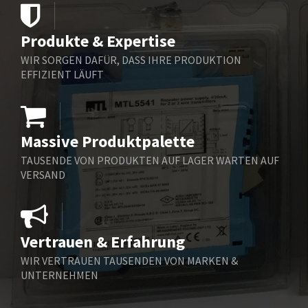
4,722
Belling Lee
3,169
Produkte & Expertise
Bently Nevada
4,600
WIR SORGEN DAFÜR, DASS IHRE PRODUKTION
Benzlers
4,857
EFFIZIENT LÄUFT
Berger Lahr
3,344
Bernstein
3,378
Massive Produktpalette
Bihl+Wiedemann
4,707
TAUSENDE VON PRODUKTEN AUF LAGER WARTEN AUF
Boneham & Turner
3,304
VERSAND
Bonfiglioli
3,100
Bosch Rexroth
4,558
Vertrauen & Erfahrung
Bottero
3,968
WIR VERTRAUEN TAUSENDEN VON MARKEN &
Brady
4,023
UNTERNEHMEN
British Encoder
4,059