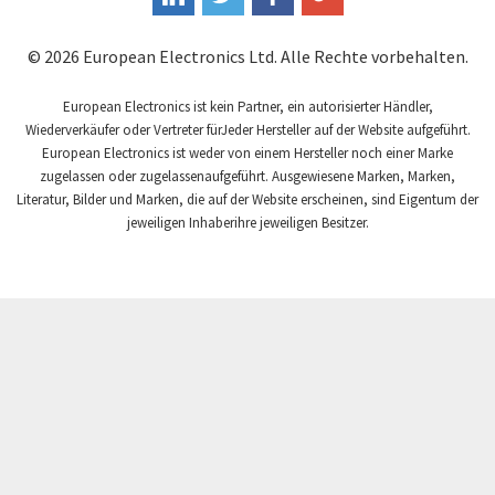
Fandis
3,227
© 2026 European Electronics Ltd. Alle Rechte vorbehalten.
Fanuc
3,602
Fema Electrónica
European Electronics ist kein Partner, ein autorisierter Händler,
4,242
Wiederverkäufer oder Vertreter fürJeder Hersteller auf der Website aufgeführt.
Festo
3,097
European Electronics ist weder von einem Hersteller noch einer Marke
zugelassen oder zugelassenaufgeführt. Ausgewiesene Marken, Marken,
Finder
4,829
Literatur, Bilder und Marken, die auf der Website erscheinen, sind Eigentum der
Fisher Governor
jeweiligen Inhaberihre jeweiligen Besitzer.
4,616
Flender
3,576
Fluke
3,046
Fuji Electric
3,056
GSR
3,354
Gefran
3,582
General Electric
4,517
Gildemeister