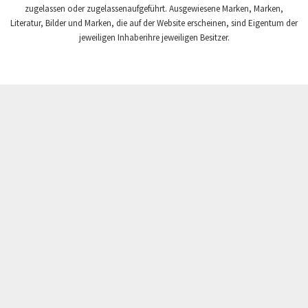
zugelassen oder zugelassenaufgeführt. Ausgewiesene Marken, Marken,
Finder
3,075
Literatur, Bilder und Marken, die auf der Website erscheinen, sind Eigentum der
Fisher Governor
jeweiligen Inhaberihre jeweiligen Besitzer.
3,448
Flender
4,356
Fluke
3,073
Fuji Electric
4,885
GSR
4,025
Gefran
3,428
General Electric
3,724
Gildemeister
3,662
Grundfos
4,927
Guardmaster
3,199
HKS
3,113
Hager
4,669