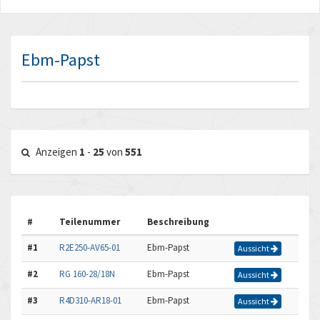
Ebm-Papst
Anzeigen
1
-
25
von
551
#
Teilenummer
Beschreibung
#1
R2E250-AV65-01
Ebm-Papst
Aussicht
#2
RG 160-28/18N
Ebm-Papst
Aussicht
#3
R4D310-AR18-01
Ebm-Papst
Aussicht