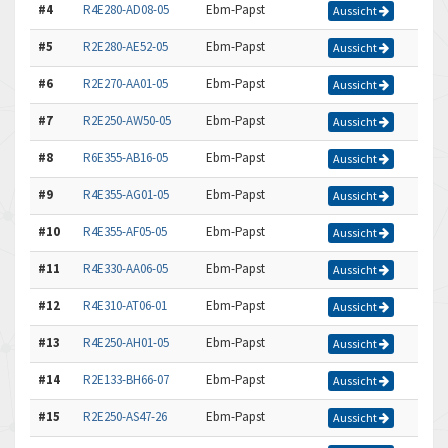
#4
R4E280-AD08-05
Ebm-Papst
Aussicht
#5
R2E280-AE52-05
Ebm-Papst
Aussicht
#6
R2E270-AA01-05
Ebm-Papst
Aussicht
#7
R2E250-AW50-05
Ebm-Papst
Aussicht
#8
R6E355-AB16-05
Ebm-Papst
Aussicht
#9
R4E355-AG01-05
Ebm-Papst
Aussicht
#10
R4E355-AF05-05
Ebm-Papst
Aussicht
#11
R4E330-AA06-05
Ebm-Papst
Aussicht
#12
R4E310-AT06-01
Ebm-Papst
Aussicht
#13
R4E250-AH01-05
Ebm-Papst
Aussicht
#14
R2E133-BH66-07
Ebm-Papst
Aussicht
#15
R2E250-AS47-26
Ebm-Papst
Aussicht