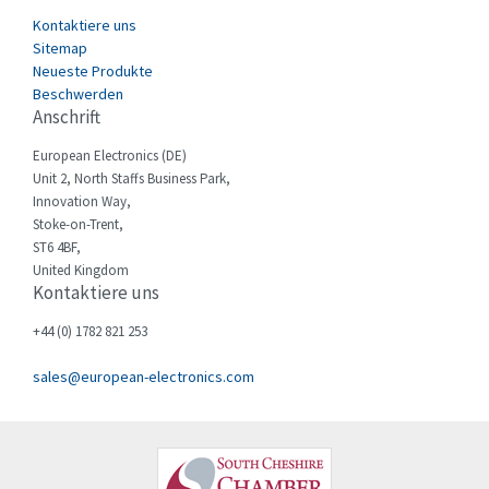
Di-soric
3,361
Kontaktiere uns
E.MC
4,693
Sitemap
Neueste Produkte
Eaton
3,805
Beschwerden
Anschrift
Eberle
3,965
European Electronics (DE)
Ebm-Papst
4,354
Unit 2, North Staffs Business Park,
Elau - Schneider
3,081
Innovation Way,
Stoke-on-Trent,
Elco
3,190
ST6 4BF,
United Kingdom
Electromen
4,114
Kontaktiere uns
Elfin
3,233
+44 (0) 1782 821 253
Eliwell
3,238
sales@european-electronics.com
Elkay
4,256
Elko
4,548
Emerson
3,628