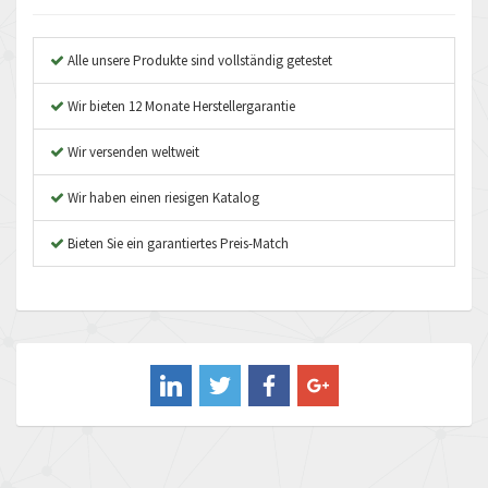
Anybus
4,963
Apex Dynamics
3,884
Alle unsere Produkte sind vollständig getestet
Asco Numatics
4,678
Wir bieten 12 Monate Herstellergarantie
Atos
3,829
Wir versenden weltweit
Autonics
4,675
Wir haben einen riesigen Katalog
Aventics
4,391
B&R
Bieten Sie ein garantiertes Preis-Match
3,831
Baco
4,415
Baldor
3,705
Balluff
4,612
Banner
4,644
Barber Colman
4,850
Barksdale
4,805