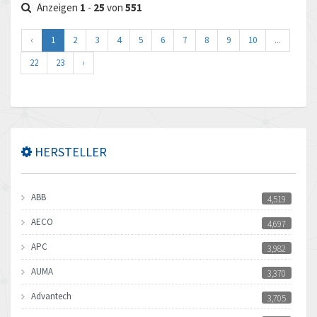
Anzeigen
1
-
25
von
551
‹
1
2
3
4
5
6
7
8
9
10
...
22
23
›
HERSTELLER
ABB
4,519
AECO
4,697
APC
3,982
AUMA
3,370
Advantech
3,705