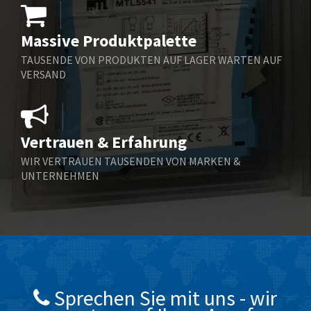
Bernstein
3,776
Massive Produktpalette
Bihl+Wiedemann
4,848
TAUSENDE VON PRODUKTEN AUF LAGER WARTEN AUF
Boneham & Turner
3,623
VERSAND
Bonfiglioli
3,745
Bosch Rexroth
3,146
Vertrauen & Erfahrung
Bottero
4,615
WIR VERTRAUEN TAUSENDEN VON MARKEN &
Brady
3,253
UNTERNEHMEN
British Encoder
3,010
Burkert
3,320
Bussmann
4,406
Carlo Gavazzi
4,842
Celduc
3,520
Sprechen Sie mit uns - wir
Chloride