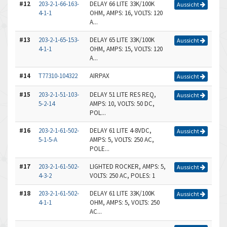
#12
203-2-1-66-163-
DELAY 66 LITE 33K/100K
Aussicht
4-1-1
OHM, AMPS: 16, VOLTS: 120
A...
#13
203-2-1-65-153-
DELAY 65 LITE 33K/100K
Aussicht
4-1-1
OHM, AMPS: 15, VOLTS: 120
A...
#14
T77310-104322
AIRPAX
Aussicht
#15
203-2-1-51-103-
DELAY 51 LITE RES REQ,
Aussicht
5-2-14
AMPS: 10, VOLTS: 50 DC,
POL...
#16
203-2-1-61-502-
DELAY 61 LITE 4-8VDC,
Aussicht
5-1-5-A
AMPS: 5, VOLTS: 250 AC,
POLE...
#17
203-2-1-61-502-
LIGHTED ROCKER, AMPS: 5,
Aussicht
4-3-2
VOLTS: 250 AC, POLES: 1
#18
203-2-1-61-502-
DELAY 61 LITE 33K/100K
Aussicht
4-1-1
OHM, AMPS: 5, VOLTS: 250
AC...