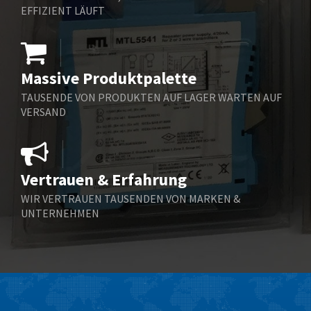
Benzlers
4,857
EFFIZIENT LÄUFT
Berger Lahr
3,344
Bernstein
3,378
Massive Produktpalette
Bihl+Wiedemann
4,707
TAUSENDE VON PRODUKTEN AUF LAGER WARTEN AUF
Boneham & Turner
3,304
VERSAND
Bonfiglioli
3,100
Bosch Rexroth
4,558
Vertrauen & Erfahrung
Bottero
3,968
WIR VERTRAUEN TAUSENDEN VON MARKEN &
Brady
4,023
UNTERNEHMEN
British Encoder
4,059
Burkert
3,543
Bussmann
4,666
Carlo Gavazzi
3,497