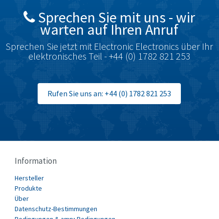
Celduc
3,015
Sprechen Sie mit uns - wir
warten auf Ihren Anruf
Chloride
4,556
Cincinnati Milacron
3,412
Sprechen Sie jetzt mit Electronic Electronics über Ihr
elektronisches Teil - +44 (0) 1782 821 253
Cognex
4,685
Contrinex
4,371
Rufen Sie uns an: +44 (0) 1782 821 253
Control Techniques
4,033
Coperion K-Tron
4,888
Cutler Hammer
3,266
Danaher Controls
4,841
Information
Danfoss
3,798
Hersteller
Datasensing
3,619
Produkte
Delta
3,713
Über
Datenschutz-Bestimmungen
Denison
4,538