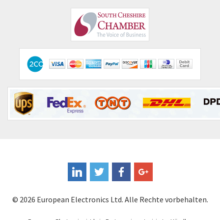
Emerson
4,540
Emotron
3,223
Endress + Hauser
4,059
Enerpac
4,365
Entrelec
4,751
Euchner
4,271
Eura Drives
4,242
Eurofyre
4,419
Eurotherm
4,712
FLIR
3,867
Fandis
3,227
© 2026 European Electronics Ltd. Alle Rechte vorbehalten.
Fanuc
3,602