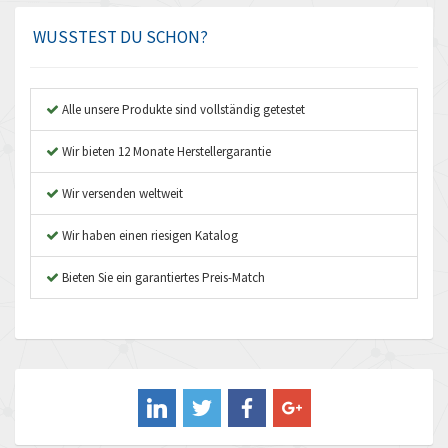
Amplicon Liveline
3,454
WUSSTEST DU SCHON?
Anybus
4,262
Apex Dynamics
4,996
Alle unsere Produkte sind vollständig getestet
Asco Numatics
4,181
Wir bieten 12 Monate Herstellergarantie
Atos
3,985
Wir versenden weltweit
Autonics
4,145
Wir haben einen riesigen Katalog
Aventics
3,269
B&R
Bieten Sie ein garantiertes Preis-Match
3,904
Baco
4,867
Baldor
4,753
Balluff
3,225
Banner
4,806