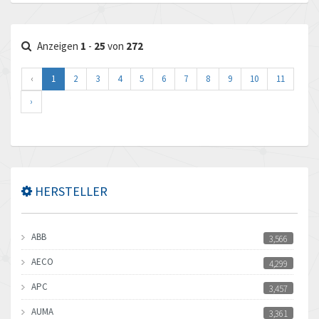
Anzeigen
1
-
25
von
272
‹
1
2
3
4
5
6
7
8
9
10
11
›
HERSTELLER
ABB
3,566
AECO
4,299
APC
3,457
AUMA
3,361