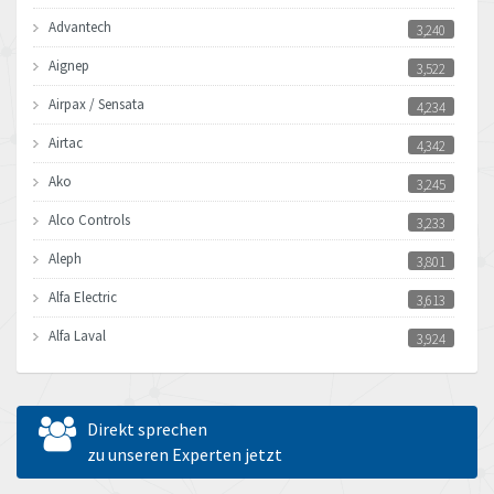
Advantech
3,240
Aignep
3,522
Airpax / Sensata
4,234
Airtac
4,342
Ako
3,245
Alco Controls
3,233
Aleph
3,801
Alfa Electric
3,613
Alfa Laval
3,924
Allen Bradley
4,385
Allen West
4,944
Direkt sprechen
Amperite
zu unseren Experten jetzt
4,009
Amphenol
4,175