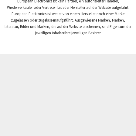
Fema Electrónica
European Electronics ist kein Partner, ein autorisierter Händler,
4,242
Wiederverkäufer oder Vertreter fürJeder Hersteller auf der Website aufgeführt.
Festo
3,097
European Electronics ist weder von einem Hersteller noch einer Marke
zugelassen oder zugelassenaufgeführt. Ausgewiesene Marken, Marken,
Finder
4,829
Literatur, Bilder und Marken, die auf der Website erscheinen, sind Eigentum der
Fisher Governor
jeweiligen Inhaberihre jeweiligen Besitzer.
4,616
Flender
3,576
Fluke
3,046
Fuji Electric
3,056
GSR
3,354
Gefran
3,582
General Electric
4,517
Gildemeister
3,237
Grundfos
4,838
Guardmaster
4,743