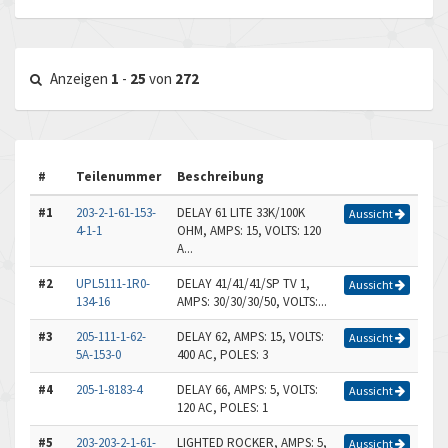
Anzeigen
1
-
25
von
272
#
Teilenummer
Beschreibung
#1
203-2-1-61-153-
DELAY 61 LITE 33K/100K
Aussicht
4-1-1
OHM, AMPS: 15, VOLTS: 120
A...
#2
UPL5111-1R0-
DELAY 41/41/41/SP TV 1,
Aussicht
134-16
AMPS: 30/30/30/50, VOLTS:...
#3
205-111-1-62-
DELAY 62, AMPS: 15, VOLTS:
Aussicht
5A-153-0
400 AC, POLES: 3
#4
205-1-8183-4
DELAY 66, AMPS: 5, VOLTS:
Aussicht
120 AC, POLES: 1
#5
203-203-2-1-61-
LIGHTED ROCKER, AMPS: 5,
Aussicht