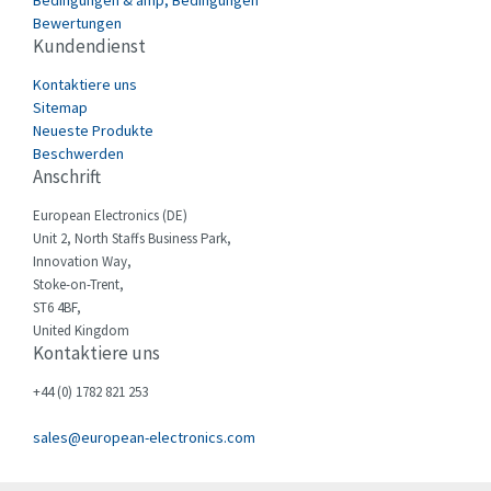
Bedingungen & amp; Bedingungen
Bewertungen
Destaco
4,788
Kundendienst
Di-soric
4,636
Kontaktiere uns
E.MC
4,832
Sitemap
Neueste Produkte
Eaton
4,419
Beschwerden
Anschrift
Eberle
3,090
European Electronics (DE)
Ebm-Papst
3,008
Unit 2, North Staffs Business Park,
Elau - Schneider
3,899
Innovation Way,
Stoke-on-Trent,
Elco
3,920
ST6 4BF,
United Kingdom
Electromen
3,801
Kontaktiere uns
Elfin
4,302
+44 (0) 1782 821 253
Eliwell
4,357
sales@european-electronics.com
Elkay
3,147
Elko
3,853