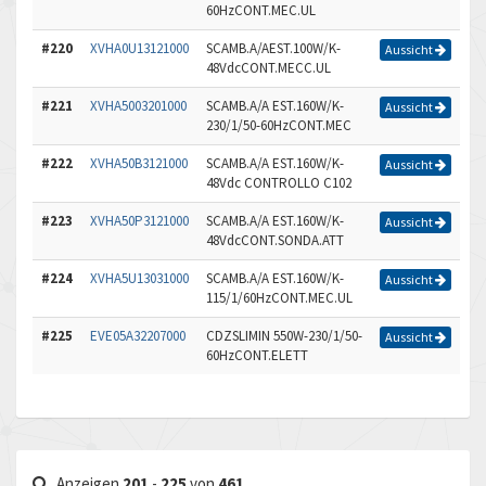
60HzCONT.MEC.UL
#220
XVHA0U13121000
SCAMB.A/AEST.100W/K-
Aussicht
48VdcCONT.MECC.UL
#221
XVHA5003201000
SCAMB.A/A EST.160W/K-
Aussicht
230/1/50-60HzCONT.MEC
#222
XVHA50B3121000
SCAMB.A/A EST.160W/K-
Aussicht
48Vdc CONTROLLO C102
#223
XVHA50P3121000
SCAMB.A/A EST.160W/K-
Aussicht
48VdcCONT.SONDA.ATT
#224
XVHA5U13031000
SCAMB.A/A EST.160W/K-
Aussicht
115/1/60HzCONT.MEC.UL
#225
EVE05A32207000
CDZSLIMIN 550W-230/1/50-
Aussicht
60HzCONT.ELETT
Anzeigen
201
-
225
von
461