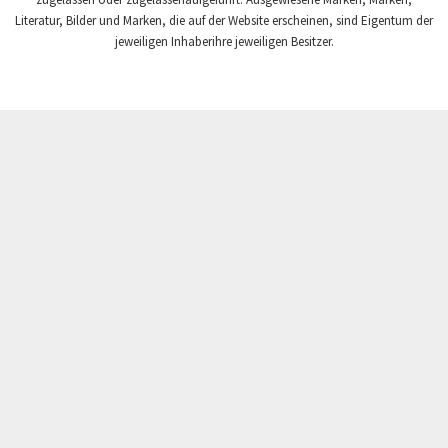
Finder
3,075
Literatur, Bilder und Marken, die auf der Website erscheinen, sind Eigentum der
Fisher Governor
jeweiligen Inhaberihre jeweiligen Besitzer.
3,448
Flender
4,356
Fluke
3,073
Fuji Electric
4,885
GSR
4,025
Gefran
3,428
General Electric
3,724
Gildemeister
3,662
Grundfos
4,927
Guardmaster
3,199
HKS
3,113
Hager
4,669