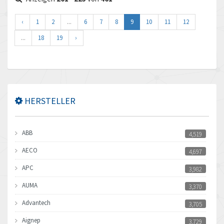
‹
1
2
...
6
7
8
9
10
11
12
...
18
19
›
HERSTELLER
ABB
4,519
AECO
4,697
APC
3,982
AUMA
3,370
Advantech
3,705
Aignep
3,729