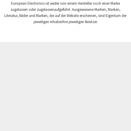
European Electronics ist weder von einem Hersteller noch einer Marke
Leroy Somer
3,246
zugelassen oder zugelassenaufgeführt. Ausgewiesene Marken, Marken,
Leuze
3,575
Literatur, Bilder und Marken, die auf der Website erscheinen, sind Eigentum der
jeweiligen Inhaberihre jeweiligen Besitzer.
Magnetek
4,226
Mallory Capacitors
4,117
Mallory Capacitors / DuraCap International
4,586
Mazak
3,430
Megger
4,548
Mersen
3,808
Mitsubishi
3,987
Modicon
3,974
Moeller
4,749
Moxa
3,253
Mts
3,800