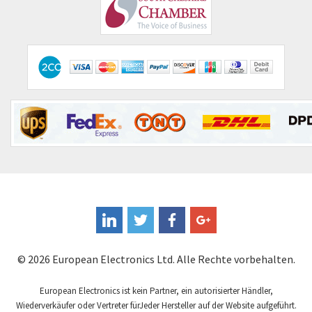
Infineon
4,027
Ismet
3,101
Itelcond
4,548
Ixys Westcode
3,032
KEB
4,707
Kari-finn
3,843
Kendeil
4,085
Knipex
4,803
Knowles
3,480
Kollmorgen
3,228
Kraus & Naimer
3,293
© 2026 European Electronics Ltd. Alle Rechte vorbehalten.
Kuka
4,934
European Electronics ist kein Partner, ein autorisierter Händler,
Lenze
4,822
Wiederverkäufer oder Vertreter fürJeder Hersteller auf der Website aufgeführt.