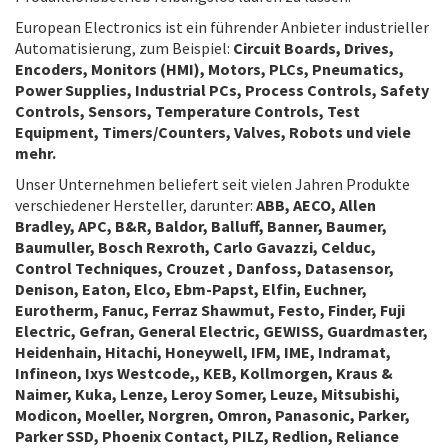
European Electronics ist ein führender Anbieter industrieller
Automatisierung, zum Beispiel:
Circuit Boards, Drives,
Encoders, Monitors (HMI), Motors, PLCs, Pneumatics,
Power Supplies, Industrial PCs, Process Controls, Safety
Controls, Sensors, Temperature Controls, Test
Equipment, Timers/Counters, Valves, Robots und viele
mehr.
Unser Unternehmen beliefert seit vielen Jahren Produkte
verschiedener Hersteller, darunter:
ABB, AECO, Allen
Bradley, APC, B&R, Baldor, Balluff, Banner, Baumer,
Baumuller, Bosch Rexroth, Carlo Gavazzi, Celduc,
Control Techniques, Crouzet , Danfoss, Datasensor,
Denison, Eaton, Elco, Ebm-Papst, Elfin, Euchner,
Eurotherm, Fanuc, Ferraz Shawmut, Festo, Finder, Fuji
Electric, Gefran, General Electric, GEWISS, Guardmaster,
Heidenhain, Hitachi, Honeywell, IFM, IME, Indramat,
Infineon, Ixys Westcode,, KEB, Kollmorgen, Kraus &
Naimer, Kuka, Lenze, Leroy Somer, Leuze, Mitsubishi,
Modicon, Moeller, Norgren, Omron, Panasonic, Parker,
Parker SSD, Phoenix Contact, PILZ, Redlion, Reliance