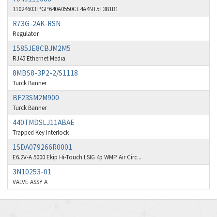
Burkert
3,320
11024603 PGP640A0550CE4A4NT5T3B1B1
Bussmann
4,406
R73G-2AK-RSN
Regulator
Carlo Gavazzi
4,842
1585JE8CBJM2M5
Celduc
3,520
RJ45 Ethernet Media
Chloride
8MBS8-3P2-2/S1118
4,459
Turck Banner
Cincinnati Milacron
3,477
BF23SM2M900
Cognex
3,430
Turck Banner
440TMDSLJ11ABAE
Contrinex
4,392
Trapped Key Interlock
Control Techniques
3,175
1SDA079266R0001
Coperion K-Tron
E6.2V-A 5000 Ekip Hi-Touch LSIG 4p WMP Air Circ...
4,419
3N10253-01
Cutler Hammer
4,983
VALVE ASSY A
Danaher Controls
4,216
Danfoss
4,891