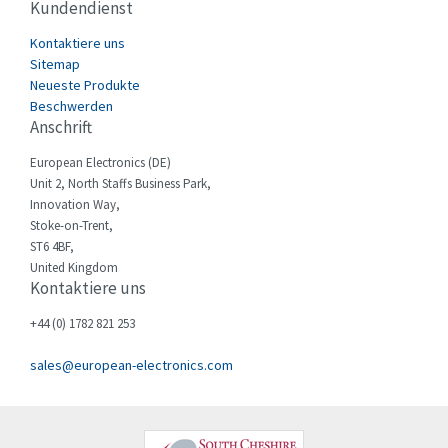
Gildemeister
3,662
Kundendienst
Grundfos
4,927
Kontaktiere uns
Sitemap
Guardmaster
3,199
Neueste Produkte
HKS
Beschwerden
3,113
Anschrift
Hager
4,669
European Electronics (DE)
Harting
4,797
Unit 2, North Staffs Business Park,
Innovation Way,
Heidenhain
4,343
Stoke-on-Trent,
Hitachi
ST6 4BF,
3,895
United Kingdom
Hoerbiger
4,696
Kontaktiere uns
Honeywell
3,447
+44 (0) 1782 821 253
IFM
4,899
sales@european-electronics.com
IME
4,137
Indramat
3,935