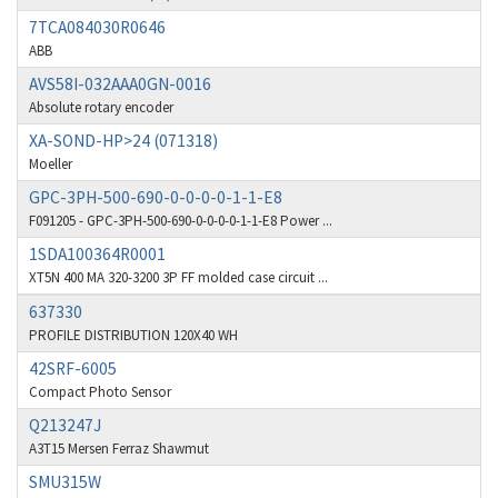
7TCA084030R0646
Balluff
4,612
ABB
Banner
4,644
AVS58I-032AAA0GN-0016
Absolute rotary encoder
Barber Colman
4,850
XA-SOND-HP>24 (071318)
Barksdale
4,805
Moeller
Bartec
4,615
GPC-3PH-500-690-0-0-0-0-1-1-E8
F091205 - GPC-3PH-500-690-0-0-0-0-1-1-E8 Power ...
Bauer Gear Motor
4,299
1SDA100364R0001
Baumer
3,038
XT5N 400 MA 320-3200 3P FF molded case circuit ...
Baumuller
4,102
637330
PROFILE DISTRIBUTION 120X40 WH
Bbc
4,030
42SRF-6005
Bd Sensors
3,817
Compact Photo Sensor
Beckhoff
3,703
Q213247J
A3T15 Mersen Ferraz Shawmut
Beijer Electronics
4,293
SMU315W