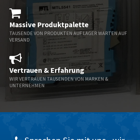
Eliwell
3,238
Elkay
4,256
Massive Produktpalette
Elko
4,548
TAUSENDE VON PRODUKTEN AUF LAGER WARTEN AUF
VERSAND
Emerson
3,628
Emotron
3,308
Endress + Hauser
4,227
Vertrauen & Erfahrung
Enerpac
4,347
WIR VERTRAUEN TAUSENDEN VON MARKEN &
Entrelec
4,793
UNTERNEHMEN
Euchner
4,683
Eura Drives
3,743
Eurofyre
3,459
Eurotherm
3,222
FLIR
3,687