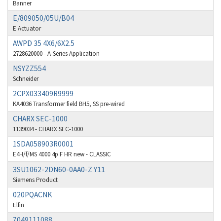
Belimo
4,288
Banner
E/809050/05U/B04
Belling Lee
4,965
E Actuator
Bently Nevada
4,706
AWPD 35 4X6/6X2.5
Benzlers
4,772
2728620000 - A-Series Application
NSYZZ554
Berger Lahr
3,022
Schneider
Bernstein
3,776
2CPX033409R9999
KA4036 Transformer field BH5, SS pre-wired
Bihl+Wiedemann
4,848
CHARX SEC-1000
Boneham & Turner
3,623
1139034 - CHARX SEC-1000
Bonfiglioli
3,745
1SDA058903R0001
E4H/f/MS 4000 4p F HR new - CLASSIC
Bosch Rexroth
3,146
3SU1062-2DN60-0AA0-Z Y11
Bottero
4,615
Siemens Product
Brady
3,253
020PQACNK
Elfin
British Encoder
3,010
7049111088