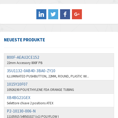
Allen West
4,075
Amperite
4,423
Amphenol
4,090
Amplicon Liveline
3,993
NEUESTE PRODUKTE
Anybus
4,963
Apex Dynamics
3,884
800F-AEAU2CE152
Asco Numatics
4,678
22mm Accessory 800F PB
Atos
3SU1132-0AB40-3BA0-ZY10
3,829
ILLUMINATED PUSHBUTTON, 22MM, ROUND, PLASTIC WI...
Autonics
4,675
1015Y10F07
Aventics
4,391
10926190 POLYETHYLENE FDA ORANGE TUBING
XB4BG21GEX
B&R
3,831
Selettore chiave 2 positions ATEX
Baco
4,415
P2-10130-006-N
Baldor
11105915 549501027 (x1) POLYFLOW I
3,705