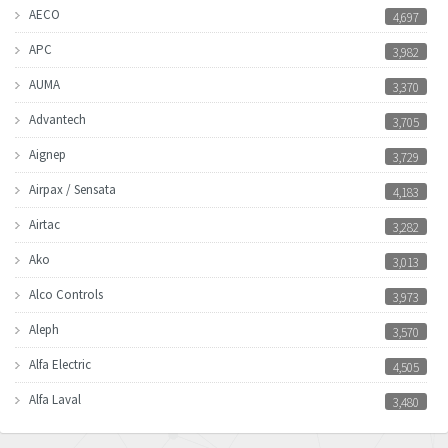
AECO
4,697
APC
3,982
AUMA
3,370
Advantech
3,705
Aignep
3,729
Airpax / Sensata
4,183
Airtac
3,282
Ako
3,013
Alco Controls
3,973
Aleph
3,570
Alfa Electric
4,505
Alfa Laval
3,480
Allen Bradley
4,904