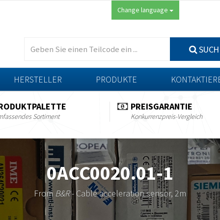
Change language
SUCH
HERSTELLER
PRODUKTE
KONTAKTIER
RODUKTPALETTE
PREISGARANTIE
fassendes Sortiment
Konkurrenzpreis-Vergleich
0ACC0020.01-1
From
B&R
- Cable acceleration sensor, 2m