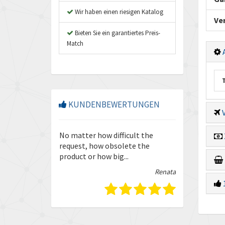
Wir haben einen riesigen Katalog
Ve
Bieten Sie ein garantiertes Preis-
Match
A
KUNDENBEWERTUNGEN
V
so friendly and
No matter how difficult the
Enquiries are
our trust in
request, how obsolete the
quickly and ef
product or how big...
guys.
Isabella
Renata