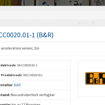
CC0020.01-1 (B&R)
 acceleration sensor, 2m
oduktcode
: 0ACC0020.01-1
. Produktcode
: 0ACC0020.011
steller
:
B&R
stand:
Neu und überholt verfügbar
rantie:
bis zu 12 Monaten