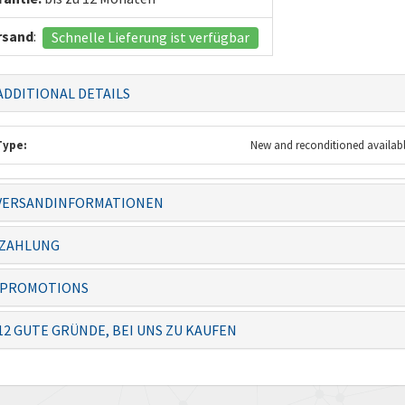
rsand
:
Schnelle Lieferung ist verfügbar
DDITIONAL DETAILS
Type:
New and reconditioned availab
ERSANDINFORMATIONEN
 always dealt with
Knowledgeable staff and quality
The item 
ZAHLUNG
ficiently – thanks
products. Ordering from you is a
before th
no-brai...
PROMOTIONS
Josias, Operator
Lolita
12 GUTE GRÜNDE, BEI UNS ZU KAUFEN